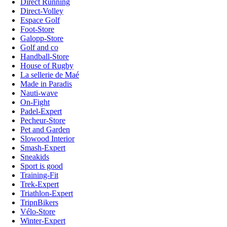
Direct Running
Direct-Volley
Espace Golf
Foot-Store
Galopp-Store
Golf and co
Handball-Store
House of Rugby
La sellerie de Maé
Made in Paradis
Nauti-wave
On-Fight
Padel-Expert
Pecheur-Store
Pet and Garden
Slowood Interior
Smash-Expert
Sneakids
Sport is good
Training-Fit
Trek-Expert
Triathlon-Expert
TripnBikers
Vélo-Store
Winter-Expert