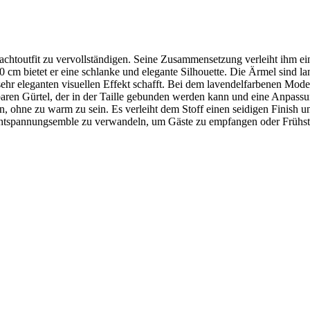
Nachtoutfit zu vervollständigen. Seine Zusammensetzung verleiht ihm ein
0 cm bietet er eine schlanke und elegante Silhouette. Die Ärmel sind l
 sehr eleganten visuellen Effekt schafft. Bei dem lavendelfarbenen Mo
aren Gürtel, der in der Taille gebunden werden kann und eine Anpass
n, ohne zu warm zu sein. Es verleiht dem Stoff einen seidigen Finish un
es Entspannungsemble zu verwandeln, um Gäste zu empfangen oder Frühs