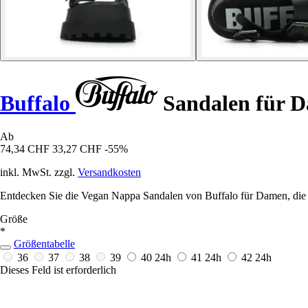
Buffalo
Sandalen für D
Ab
74,34 CHF
33,27 CHF
-55%
inkl. MwSt. zzgl.
Versandkosten
Entdecken Sie die Vegan Nappa Sandalen von Buffalo für Damen, die p
Größe
*
Größentabelle
36
37
38
39
40
24h
41
24h
42
24h
Dieses Feld ist erforderlich