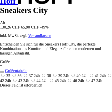
Hoff
Sneakers City
Ab
130,26 CHF
65,90 CHF
-49%
inkl. MwSt. zzgl.
Versandkosten
Entscheiden Sie sich für die Sneakers Hoff City, die perfekte
Kombination aus Komfort und Eleganz für einen modernen und
lässigen Alltagsstil.
Größe
*
Größentabelle
35
36
37
24h
38
39
24h
40
24h
41
24h
42
24h
43
24h
44
24h
45
24h
46
24h
47
24h
Dieses Feld ist erforderlich