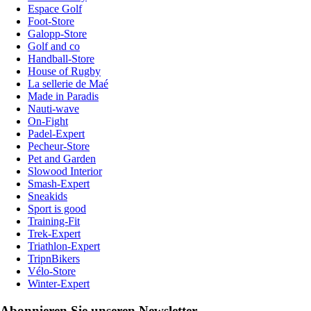
Espace Golf
Foot-Store
Galopp-Store
Golf and co
Handball-Store
House of Rugby
La sellerie de Maé
Made in Paradis
Nauti-wave
On-Fight
Padel-Expert
Pecheur-Store
Pet and Garden
Slowood Interior
Smash-Expert
Sneakids
Sport is good
Training-Fit
Trek-Expert
Triathlon-Expert
TripnBikers
Vélo-Store
Winter-Expert
Abonnieren Sie unseren Newsletter