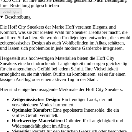
+3,30 CHF
für Ihre nächste Bestellung geschenkt
Nach Bestätigung
Ihrer Bestellung gutgeschrieben
Loading...
Beschreibung
Die Hoff City Sneakers der Marke Hoff vereinen Eleganz und
Komfort, was sie zur idealen Wahl für Sneaker-Liebhaber macht, die
auf ihren Stil achten. Sie wurden für diejenigen entworfen, die sowohl
zeitgenössisches Design als auch Wohlbefinden im Alltag schätzen,
und lassen sich problemlos in jede moderne Garderobe integrieren.
Hergestellt aus hochwertigen Materialien bieten die Hoff City
Sneakers eine beeindruckende Langlebigkeit und sorgen gleichzeitig
für ein angenehmes Gefühl bei jedem Schritt. Ihre Vielseitigkeit
ermöglicht es, sie mit vielen Outfits zu kombinieren, sei es für einen
lässigen Ausflug oder einen aktiven Tag in der Stadt.
Hier sind einige herausragende Merkmale der Hoff City Sneakers:
Zeitgenössisches Design:
Ein trendiger Look, der mit
verschiedenen Modes harmoniert.
Optimaler Komfort:
Eine gepolsterte Innensohle, die ein
sanftes Gefühl vermittelt.
Hochwertige Materialien:
Optimiert für Langlebigkeit und
Widerstandsfähigkeit im Alltag.
Vielseitig:
Perfekt für den täglichen Gebrauch oder besondere