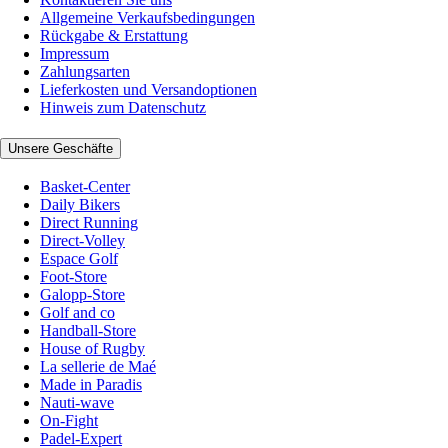
Allgemeine Verkaufsbedingungen
Rückgabe & Erstattung
Impressum
Zahlungsarten
Lieferkosten und Versandoptionen
Hinweis zum Datenschutz
Unsere Geschäfte
Basket-Center
Daily Bikers
Direct Running
Direct-Volley
Espace Golf
Foot-Store
Galopp-Store
Golf and co
Handball-Store
House of Rugby
La sellerie de Maé
Made in Paradis
Nauti-wave
On-Fight
Padel-Expert