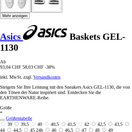
Mehr anzeigen
Asics
Baskets GEL-
1130
Ab
93,04 CHF
58,03 CHF
-38%
inkl. MwSt. zzgl.
Versandkosten
Steigern Sie Ihre Leistung mit den Sneakers Asics GEL-1130, die von
den Tönen der Natur inspiriert sind. Entdecken Sie die
EARTHENWARE-Reihe.
Größe
*
Größentabelle
39
39,5
40
40,5
41,5
42
42,5
43,5
44
44,5
45
24h
46
46,5
47
48
49