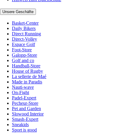
Unsere Geschäfte
Basket-Center
Daily Bikers
Direct Running
Direct-Volley
Espace Golf
Foot-Store
Galopp-Store
Golf and co
Handball-Store
House of Rugby
La sellerie de Maé
Made in Paradis
Nauti-wave
On-Fight
Padel-Expert
Pecheur-Store
Pet and Garden
Slowood Interior
Smash-Expert
Sneakids
Sport is good