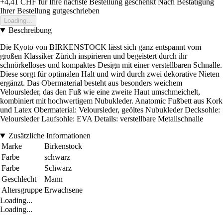
+4,41 CHF
für Ihre nächste Bestellung geschenkt
Nach Bestätigung
Ihrer Bestellung gutgeschrieben
Loading...
Beschreibung
Die Kyoto von BIRKENSTOCK lässt sich ganz entspannt vom
großen Klassiker Zürich inspirieren und begeistert durch ihr
schnörkelloses und kompaktes Design mit einer verstellbaren Schnalle.
Diese sorgt für optimalen Halt und wird durch zwei dekorative Nieten
ergänzt. Das Obermaterial besteht aus besonders weichem
Veloursleder, das den Fuß wie eine zweite Haut umschmeichelt,
kombiniert mit hochwertigem Nubukleder. Anatomic Fußbett aus Kork
und Latex Obermaterial: Veloursleder, geöltes Nubukleder Decksohle:
Veloursleder Laufsohle: EVA Details: verstellbare Metallschnalle
Zusätzliche Informationen
Marke
Birkenstock
Farbe
schwarz
Farbe
Schwarz
Geschlecht
Mann
Altersgruppe
Erwachsene
Loading...
Loading...