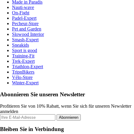
Made in Paradis
Nauti-wave
On-Fight
Padel-Expert
Pecheur-Store
Pet and Garden
Slowood Interior
Smash-Expert
Sneakids
Sport is good
Training-Fit
Trek-Expert
Triathlon-Expert
TripnBikers
Vélo-Store
Winter-Expert
Abonnieren Sie unseren Newsletter
Profitieren Sie von 10% Rabatt, wenn Sie sich für unseren Newsletter
anmelden
Abonnieren
Bleiben Sie in Verbindung