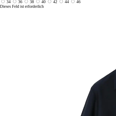
34
36
38
40
42
44
46
Dieses Feld ist erforderlich