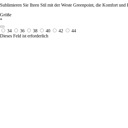
Sublimieren Sie Ihren Stil mit der Weste Greenpoint, die Komfort und E
Größe
*
34
36
38
40
42
44
Dieses Feld ist erforderlich