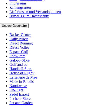
Impressum
Zahlungsarten
Lieferkosten und Versandoptionen
Hinweis zum Datenschutz
Unsere Geschäfte
Basket-Center
Daily Bikers
Direct Running
Direct-Volley
Espace Golf
Foot-Store
Galopp-Store
Golf and co
Handball-Store
House of Rugby
La sellerie de Maé
Made in Paradis
Nauti-wave
On-Fight
Padel-Expert
Pecheur-Store
Pet and Garden