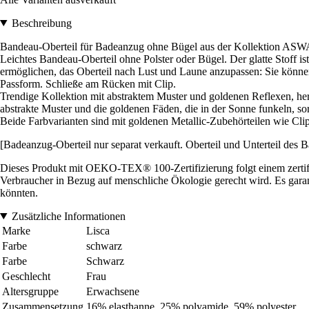
Beschreibung
Bandeau-Oberteil für Badeanzug ohne Bügel aus der Kollektion ASW
Leichtes Bandeau-Oberteil ohne Polster oder Bügel. Der glatte Stoff i
ermöglichen, das Oberteil nach Lust und Laune anzupassen: Sie könne
Passform. Schließe am Rücken mit Clip.
Trendige Kollektion mit abstraktem Muster und goldenen Reflexen, herge
abstrakte Muster und die goldenen Fäden, die in der Sonne funkeln, sorg
Beide Farbvarianten sind mit goldenen Metallic-Zubehörteilen wie Clip
[Badeanzug-Oberteil nur separat verkauft. Oberteil und Unterteil des B
Dieses Produkt mit OEKO-TEX® 100-Zertifizierung folgt einem zertifiz
Verbraucher in Bezug auf menschliche Ökologie gerecht wird. Es garanti
könnten.
Zusätzliche Informationen
Marke
Lisca
Farbe
schwarz
Farbe
Schwarz
Geschlecht
Frau
Altersgruppe
Erwachsene
Zusammensetzung
16% elasthanne, 25% polyamide, 59% polyester