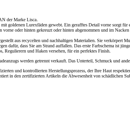
AN der Marke Lisca.
st mit goldenen Lurexfäden gewebt. Ein gerafftes Detail vorne sorgt fü
n vorne oder hinten gekreuzt oder hinten abgenommen und im Nacken ge
stellt aus recycelten und nachhaltigen Materialien. Sie verkörpert Mut
en dafür, dass Sie am Strand auffallen. Das erste Farbschema ist jünger
s, Regulierern und Haken versehen, für ein perfektes Finish.
adeanzugs werden getrennt verkauft. Das Unterteil, Schmuck und andere 
ierten und kontrollierten Herstellungsprozess, der Ihre Haut respekt
ert in den zertifizierten Artikeln die Abwesenheit von schädlichen Sub