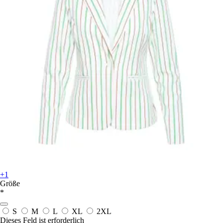
+1
Größe
*
S
M
L
XL
2XL
Dieses Feld ist erforderlich