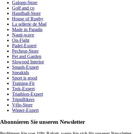
Galopp-Store
Golf and co
Handball-Store
House of Rugby
La sellerie de Maé
Made in Paradis
Nauti-wave
On-Fight
Padel-Expert
Pecheur-Store
Pet and Garden
Slowood Interior
Smash-Expert
Sneakids
Sport is good
Training-Fit
Trek-Expert
Triathlon-Expert
TripnBikers
Vélo-Store
Winter-Expert
Abonnieren Sie unseren Newsletter
Profitieren Sie von 10% Rabatt, wenn Sie sich für unseren Newsletter