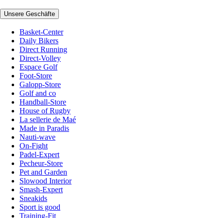
Unsere Geschäfte
Basket-Center
Daily Bikers
Direct Running
Direct-Volley
Espace Golf
Foot-Store
Galopp-Store
Golf and co
Handball-Store
House of Rugby
La sellerie de Maé
Made in Paradis
Nauti-wave
On-Fight
Padel-Expert
Pecheur-Store
Pet and Garden
Slowood Interior
Smash-Expert
Sneakids
Sport is good
Training-Fit