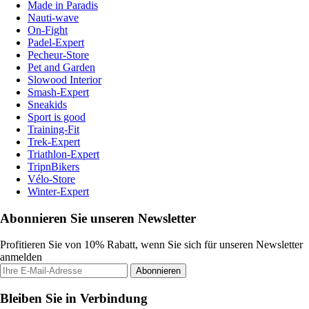
Made in Paradis
Nauti-wave
On-Fight
Padel-Expert
Pecheur-Store
Pet and Garden
Slowood Interior
Smash-Expert
Sneakids
Sport is good
Training-Fit
Trek-Expert
Triathlon-Expert
TripnBikers
Vélo-Store
Winter-Expert
Abonnieren Sie unseren Newsletter
Profitieren Sie von 10% Rabatt, wenn Sie sich für unseren Newsletter
anmelden
Abonnieren
Bleiben Sie in Verbindung