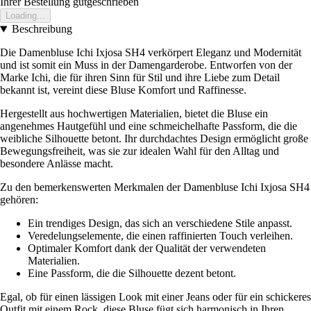
Ihrer Bestellung gutgeschrieben
Loading...
Beschreibung
Die Damenbluse Ichi Ixjosa SH4 verkörpert Eleganz und Modernität
und ist somit ein Muss in der Damengarderobe. Entworfen von der
Marke Ichi, die für ihren Sinn für Stil und ihre Liebe zum Detail
bekannt ist, vereint diese Bluse Komfort und Raffinesse.
Hergestellt aus hochwertigen Materialien, bietet die Bluse ein
angenehmes Hautgefühl und eine schmeichelhafte Passform, die die
weibliche Silhouette betont. Ihr durchdachtes Design ermöglicht große
Bewegungsfreiheit, was sie zur idealen Wahl für den Alltag und
besondere Anlässe macht.
Zu den bemerkenswerten Merkmalen der Damenbluse Ichi Ixjosa SH4
gehören:
Ein trendiges Design, das sich an verschiedene Stile anpasst.
Veredelungselemente, die einen raffinierten Touch verleihen.
Optimaler Komfort dank der Qualität der verwendeten
Materialien.
Eine Passform, die die Silhouette dezent betont.
Egal, ob für einen lässigen Look mit einer Jeans oder für ein schickeres
Outfit mit einem Rock, diese Bluse fügt sich harmonisch in Ihren